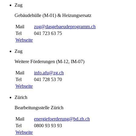
Zug
Gebäudehülle (M-01) & Heizungsersatz
Mail
zug@dasgebaeudeprogramm.ch
Tel
041 723 63 75
Webseite
Zug
Weitere Förderungen (M-12, IM-07)
Mail
info.afu@zg.ch
Tel
041 728 53 70
Webseite
Zürich
Bearbeitungsstelle Zürich
Mail
energiefoerderung@bd.zh.ch
Tel
0800 93 93 93
Webseite