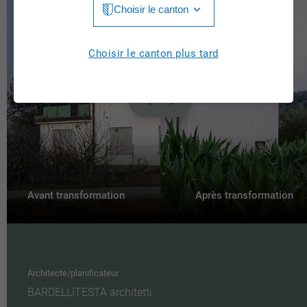
Choisir le canton
Jura
Luzern
Aargau
Choisir le canton plus tard
Neuchâtel
Appenzell Innerrhoden
Nidwalden
Appenzell Ausserrhoden
Obwalden
Berne
St. Gallen
Basel-Landschaft
Schaffhausen
Basel-Stadt
Avant transformation
Après transformation
Solothurn
Fribourg
Schwyz
Genève
Thurgau
Architecte/planificateur
Glarus
BARDELLITESTA architetti
Ticino
Graubünden