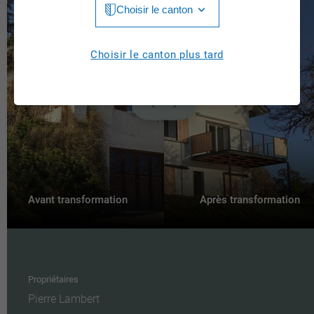
Choisir le canton
Jura
Luzern
Aargau
Choisir le canton plus tard
Neuchâtel
Appenzell Innerrhoden
Nidwalden
Appenzell Ausserrhoden
Obwalden
Berne
St. Gallen
Basel-Landschaft
Schaffhausen
Basel-Stadt
Avant transformation
Après transformation
Solothurn
Fribourg
Schwyz
Genève
Thurgau
Propriétaires
Glarus
Pierre Lambert
Ticino
Graubünden