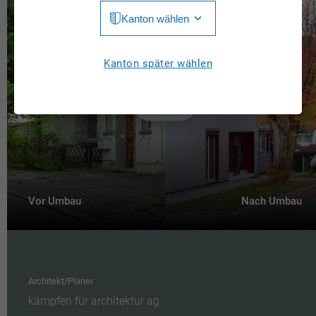
Kanton wählen
Jura
Luzern
Aargau
Kanton später wählen
Neuchâtel
Appenzell Innerrhoden
Nidwalden
Appenzell Ausserrhoden
Obwalden
Bern
St. Gallen
Basel-Landschaft
Schaffhausen
Vor Umbau
Nach Umbau
Basel-Stadt
Solothurn
Freiburg
Schwyz
Genève
Thurgau
Architekt/Planer
Glarus
kämpfen für architektur ag
Ticino