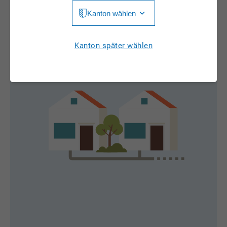
Kanton wählen
Jura
Luzern
Aargau
Kanton später wählen
Neuchâtel
Appenzell Innerrhoden
Nidwalden
Appenzell Ausserrhoden
Obwalden
Bern
St. Gallen
Basel-Landschaft
Schaffhausen
Basel-Stadt
Solothurn
Freiburg
Schwyz
Genève
Thurgau
Glarus
Ticino