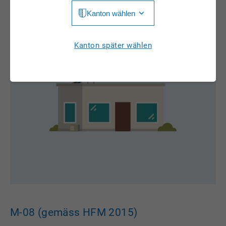
Kanton wählen
Jura
Luzern
Aargau
Kanton später wählen
Neuchâtel
Appenzell Innerrhoden
Nidwalden
Appenzell Ausserrhoden
Obwalden
Bern
St. Gallen
Basel-Landschaft
Schaffhausen
Basel-Stadt
Solothurn
Freiburg
Schwyz
Genève
Thurgau
Glarus
M-08 (gemäss HFM 2015)
Ticino