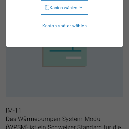
Kanton wählen
Jura
Luzern
Aargau
Kanton später wählen
Neuchâtel
Appenzell Innerrhoden
Nidwalden
Appenzell Ausserrhoden
Obwalden
Bern
St. Gallen
Basel-Landschaft
Schaffhausen
Basel-Stadt
Solothurn
Freiburg
Schwyz
Genève
IM-11
Thurgau
Das Wärmepumpen-System-Modul
Glarus
Ticino
(WPSM) ist ein Schweizer Standard für die