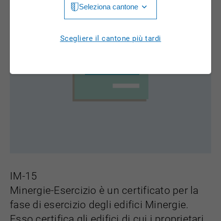
Seleziona cantone
Jura
Luzern
Aargau
Scegliere il cantone più tardi
Neuchâtel
Appenzell Innerrhoden
Nidwalden
Appenzell Ausserrhoden
Obwalden
Bern
St. Gallen
Basel-Landschaft
Schaffhausen
Basel-Stadt
Solothurn
Freiburg
Schwyz
IM-15
Genève
Minergie-Esercizio è un certificato per la
Thurgau
Glarus
fase di esercizio degli edifici Minergie.
Ticino
Esso certifica gli edifici di cui i proprietari
Grigioni